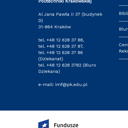
Politechniki Krakowskiej
Bibl
Al Jana Pawła II 37 (budynek
D)
31-864 Kraków
Biur
tel.
+48 12 628 37 88
,
Cen
tel.
+48 12 628 37 87
,
Rekr
tel.
+48 12 628 37 86
(Dziekanat)
tel.
+48 12 628 3782
(Biuro
Dziekana)
e-mail:
imf@pk.edu.pl