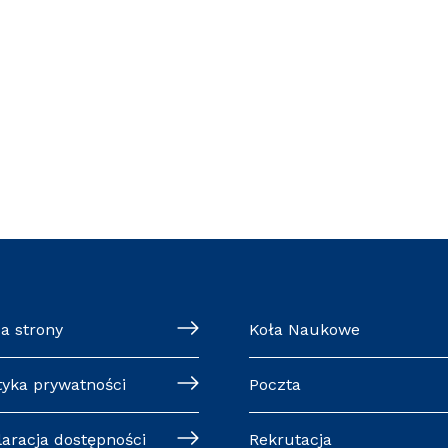
a strony
Koła Naukowe
tyka prywatności
Poczta
laracja dostępności
Rekrutacja