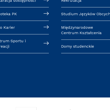
laracja dostępności
Rekrutacja
ioteka PK
Studium Języków Obcyc
o Karier
Międzynarodowe
Centrum Kształcenia
trum Sportu i
eacji
Domy studenckie