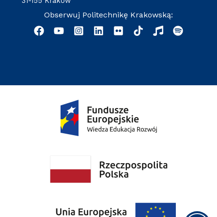
31-155 Kraków
Obserwuj Politechnikę Krakowską: