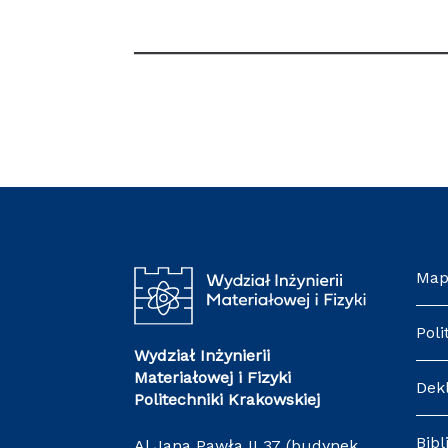
Map
Poli
Wydział Inżynierii
Materiałowej i Fizyki
Dek
Politechniki Krakowskiej
Bibl
Al Jana Pawła II 37 (budynek