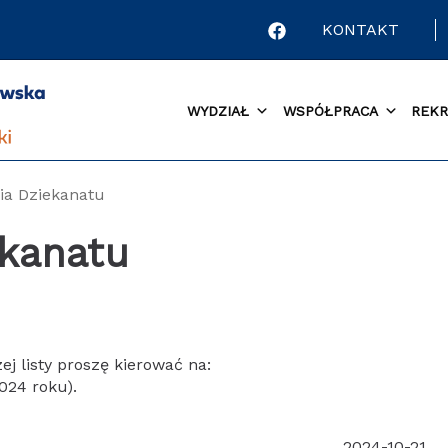
KONTAKT
WYDZIAŁ
WSPÓŁPRACA
REKR
ia Dziekanatu
ekanatu
j listy proszę kierować na:
2024 roku).
2024-10-21