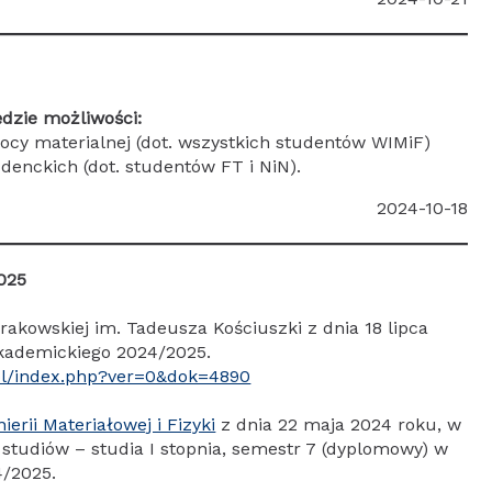
ędzie możliwości:
ocy materialnej (dot. wszystkich studentów WIMiF)
denckich (dot. studentów FT i NiN).
2024-10-18
025
rakowskiej im. Tadeusza Kościuszki z dnia 18 lipca
akademickiego 2024/2025.
.pl/index.php?ver=0&dok=4890
erii Materiałowej i Fizyki
z dnia 22 maja 2024 roku, w
 studiów – studia I stopnia, semestr 7 (dyplomowy) w
4/2025.