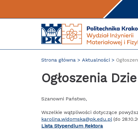
Przejdź
do
treści
Strona główna
Aktualności
Ogłoszen
Ogłoszenia Dzi
Szanowni Państwo,
Wszelkie wątpliwości dotyczące powyższe
karolina.widomska@pk.edu.pl
(do 28.10.
Lista Stypendium Rektora