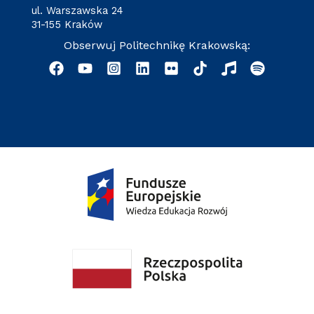
ul. Warszawska 24
31-155 Kraków
Obserwuj Politechnikę Krakowską: