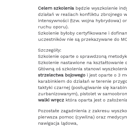
Celem szkolenia
będzie wyszkolenie ind
działań w realiach konfliktu zbrojnego w
intensywności (tzw. wojna hybrydowa) or
ruchu oporu).
Szkolenie byłoby certyfikowane i dofina
uczestników nie są przekazywane do M
Szczegóły:
Szkolenie oparte o sprawdzoną metodyk
Szkolenie nastawione na kształtowanie 
Główną oś szkolenia stanowi wyszkoleni
strzelectwa bojowego
i jest oparte o 3 m
karabinkiem do działań w terenie przyg
taktyki czarnej (posługiwanie się karabi
zurbanizowanym), pistolet w samoobronie
walki wręcz
która oparta jest o założe
Pozostałe zagadnienia z zakresu wyszko
pierwsza pomoc (cywilna) oraz medycyn
nawigacja lądowa,