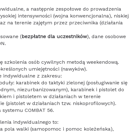
ywidualne, a następnie zespołowe do prowadzenia
ysokiej intensywności (wojna konwencjonalna), niskiej
az na terenie zajętym przez przeciwnika (działania
nsowane (
bezpłatne dla uczestników
), dane osobowe
ON.
ę szkolenia osób cywilnych metodą weekendową.
określonych umiejętności (nawyków).
e indywidualne z zakresu:
oduły: karabinek do taktyki zielonej (posługiwanie się
odnym, niezurbanizowanym), karabinek i pistolet do
nkiem i pistoletem w działaniach w terenie
 (pistolet w działaniach tzw. niskoprofilowych).
nia systemu COMBAT 56.
lenia indywidualnego to:
a pola walki (samopomoc i pomoc koleżeńska),