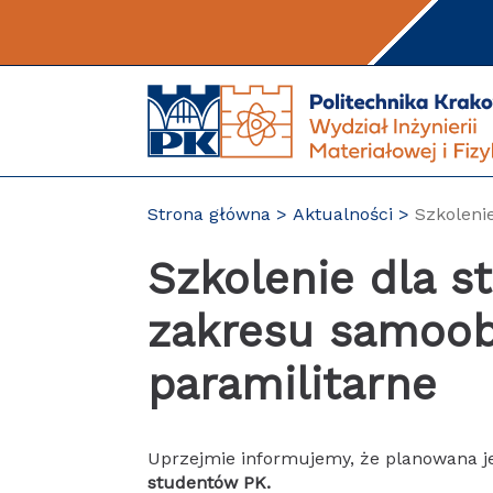
Przejdź
do
treści
Strona główna
Aktualności
Szkoleni
Szkolenie dla s
zakresu samoob
paramilitarne
Uprzejmie informujemy, że planowana je
studentów PK.