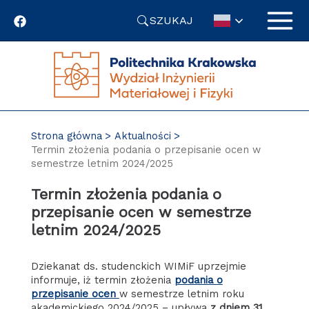
Przejdź
SZUKAJ
do
treści
Strona główna
Aktualności
Termin złożenia podania o przepisanie ocen w
semestrze letnim 2024/2025
Termin złożenia podania o
przepisanie ocen w semestrze
letnim 2024/2025
Dziekanat ds. studenckich WIMiF uprzejmie
informuje, iż termin złożenia
podania o
przepisanie ocen
w semestrze letnim roku
akademickiego 2024/2025 – upływa
z dniem 31