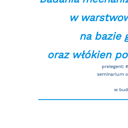
w warstwo
na bazie 
oraz włókien po
prelegent:
m
seminarium o
w bud