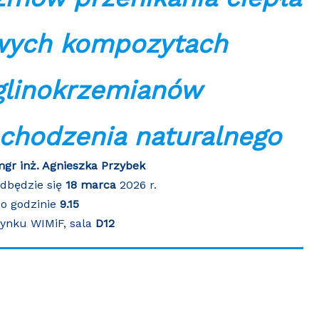
wych kompozytach
glinokrzemianów
chodzenia naturalnego
gr inż. Agnieszka Przybek
dbędzie się
18 marca
2026 r.
o godzinie
9.15
ynku WIMiF, sala
D12