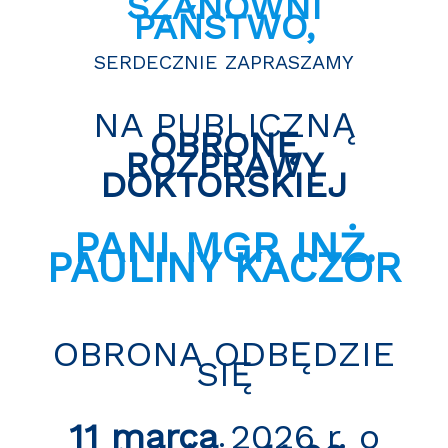
SZANOWNI
PAŃSTWO,
SERDECZNIE ZAPRASZAMY
NA PUBLICZNĄ
OBRONĘ
ROZPRAWY
DOKTORSKIEJ
PANI MGR INŻ.
PAULINY KACZOR
OBRONA ODBĘDZIE
SIĘ
11 marca
2026 r. o