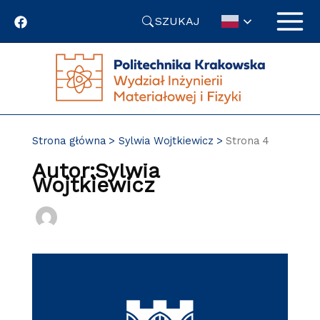
Przejdź
SZUKAJ
do
treści
Strona główna
Sylwia Wojtkiewicz
Strona 4
Autor:Sylwia
Wojtkiewicz