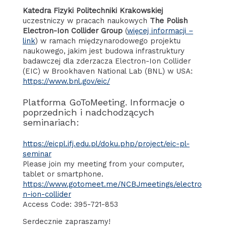
Katedra Fizyki Politechniki Krakowskiej
uczestniczy w pracach naukowych
The Polish
Electron-Ion Collider Group
(
więcej informacji –
link
) w ramach międzynarodowego projektu
naukowego, jakim jest budowa infrastruktury
badawczej dla zderzacza Electron-Ion Collider
(EIC) w Brookhaven National Lab (BNL) w USA:
https://www.bnl.gov/eic/
Platforma GoToMeeting. Informacje o
poprzednich i nadchodzących
seminariach:
https://eicpl.ifj.edu.pl/doku.php/project/eic-pl-
seminar
Please join my meeting from your computer,
tablet or smartphone.
https://www.gotomeet.me/NCBJmeetings/electro
n-ion-collider
Access Code: 395-721-853
Serdecznie zapraszamy!