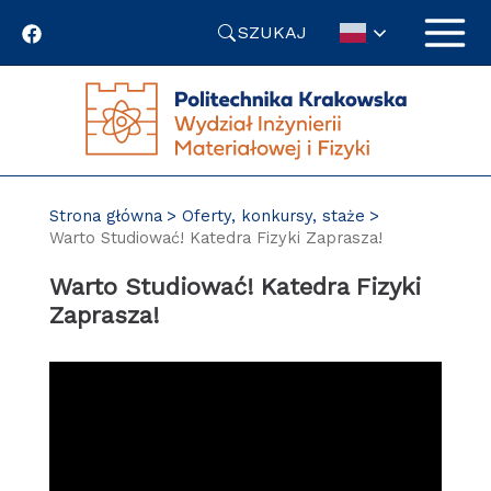
Przejdź
SZUKAJ
do
treści
Strona główna
Oferty, konkursy, staże
Warto Studiować! Katedra Fizyki Zaprasza!
Warto Studiować! Katedra Fizyki
Zaprasza!