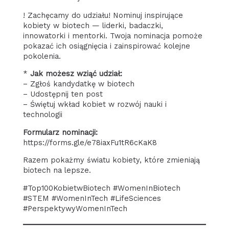
! Zachęcamy do udziału! Nominuj inspirujące
kobiety w biotech — liderki, badaczki,
innowatorki i mentorki. Twoja nominacja pomoże
pokazać ich osiągnięcia i zainspirować kolejne
pokolenia.
*
Jak możesz wziąć udział:
– Zgłoś kandydatkę w biotech
– Udostępnij ten post
– Świętuj wkład kobiet w rozwój nauki i
technologii
Formularz nominacji:
https://forms.gle/e78iaxFu1tR6cKaK8
Razem pokażmy światu kobiety, które zmieniają
biotech na lepsze.
#Top100KobietwBiotech #WomenInBiotech
#STEM #WomenInTech #LifeSciences
#PerspektywyWomenInTech