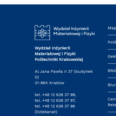
Map
Poli
Wydział Inżynierii
Materiałowej i Fizyki
Dek
Politechniki Krakowskiej
Bibl
Al Jana Pawła II 37 (budynek
D)
31-864 Kraków
Biur
tel.
+48 12 628 37 88
,
Cen
tel.
+48 12 628 37 87
,
Rekr
tel.
+48 12 628 37 86
(Dziekanat)