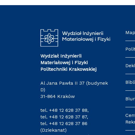
Map
Poli
Wydział Inżynierii
Materiałowej i Fizyki
Dek
Politechniki Krakowskiej
Bibl
Al Jana Pawła II 37 (budynek
D)
31-864 Kraków
Biur
tel.
+48 12 628 37 88
,
Cen
tel.
+48 12 628 37 87
,
Rekr
tel.
+48 12 628 37 86
(Dziekanat)