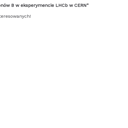
onów B w eksperymencie LHCb w CERN”
teresowanych!