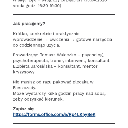
w siłę? Lęk – wróg czy przyjaciel? (15.04.2026
środa godz. 16:30-19:30)
Jak pracujemy?
Krótko, konkretnie i praktycznie:
wprowadzenie → ćwiczenia → gotowe narzędzia
do codziennego użycia.
Prowadzący: Tomasz Waleczko – psycholog,
psychoterapeuta, trener, interwent, konsultant
Elżbieta Jarosińska – konsultant, mentor
kryzysowy
Nie musisz od razu pakować plecaka w
Bieszczady.
Może wystarczy kilka godzin pracy nad sobą,
żeby odzyskać kierunek.
Zapisz się:
https://forms.office.com/e/Rp4LKhyBeK