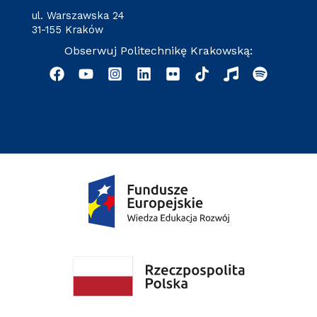
ul. Warszawska 24
31-155 Kraków
Obserwuj Politechnikę Krakowską: