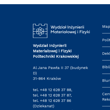
Map
Poli
Wydział Inżynierii
Materiałowej i Fizyki
Dek
Politechniki Krakowskiej
Bibl
Al Jana Pawła II 37 (budynek
D)
31-864 Kraków
Biur
tel.
+48 12 628 37 88
,
Cen
tel.
+48 12 628 37 87
,
Rekr
tel.
+48 12 628 37 86
(Dziekanat)