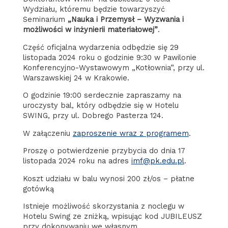
Wydziału, któremu będzie towarzyszyć
Seminarium
„Nauka i Przemysł – Wyzwania i
możliwości w inżynierii materiałowej”
.
Część oficjalna wydarzenia odbędzie się 29
listopada 2024 roku o godzinie 9:30 w Pawilonie
Konferencyjno-Wystawowym „Kotłownia”, przy ul.
Warszawskiej 24 w Krakowie.
O godzinie 19:00 serdecznie zapraszamy na
uroczysty bal, który odbędzie się w Hotelu
SWING, przy ul. Dobrego Pasterza 124.
W załączeniu
zaproszenie wraz z programem
.
Proszę o potwierdzenie przybycia do dnia 17
listopada 2024 roku na adres
imf@pk.edu.pl
.
Koszt udziału w balu wynosi 200 zł/os – płatne
gotówką
Istnieje możliwość skorzystania z noclegu w
Hotelu Swing ze zniżką, wpisując kod JUBILEUSZ
przy dokonywaniu we własnym