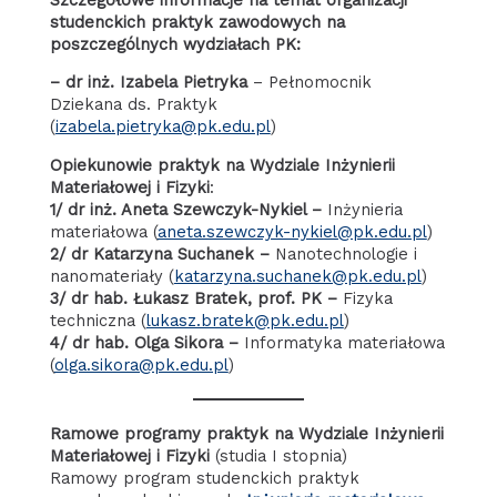
studenckich praktyk zawodowych na
poszczególnych wydziałach PK:
– dr inż. Izabela Pietryka
– Pełnomocnik
Dziekana ds. Praktyk
(
izabela.pietryka@pk.edu.pl
)
Opiekunowie praktyk na Wydziale Inżynierii
Materiałowej i Fizyki
:
1/ dr inż. Aneta Szewczyk-Nykiel –
Inżynieria
materiałowa (
aneta.szewczyk-nykiel@pk.edu.pl
)
2/ dr Katarzyna Suchanek –
Nanotechnologie i
nanomateriały (
katarzyna.suchanek@pk.edu.pl
)
3/ dr hab. Łukasz Bratek, prof. PK –
Fizyka
techniczna (
lukasz.bratek@pk.edu.pl
)
4/ dr hab. Olga Sikora
–
Informatyka materiałowa
(
olga.sikora@pk.edu.pl
)
Ramowe programy praktyk na Wydziale Inżynierii
Materiałowej i Fizyki
(studia I stopnia)
Ramowy program studenckich praktyk