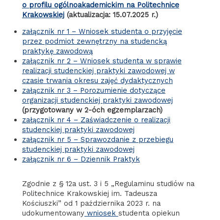
o profilu ogólnoakademickim na Politechnice
Krakowskiej
(aktualizacja: 15.07.2025 r.)
załącznik nr 1 – Wniosek studenta o przyjęcie
przez podmiot zewnętrzny na studencką
praktykę zawodową
załącznik nr 2 – Wniosek studenta w sprawie
realizacji studenckiej praktyki zawodowej w
czasie trwania okresu zajęć dydaktycznych
załącznik nr 3 – Porozumienie dotyczące
organizacji studenckiej praktyki zawodowej
(przygotowany w 2-óch egzemplarzach)
załącznik nr 4 – Zaświadczenie o realizacji
studenckiej praktyki zawodowej
załącznik nr 5 – Sprawozdanie z przebiegu
studenckiej praktyki zawodowej
załącznik nr 6 – Dziennik Praktyk
Zgodnie z § 12a ust. 3 i 5 „Regulaminu studiów na
Politechnice Krakowskiej im. Tadeusza
Kościuszki” od 1 października 2023 r. na
udokumentowany
wniosek
studenta opiekun