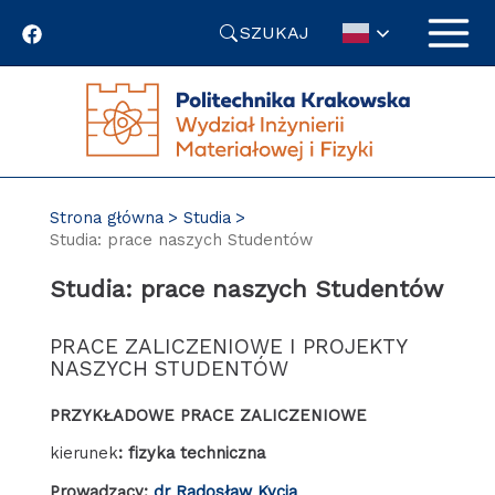
Przejdź
SZUKAJ
do
treści
Strona główna
Studia
Studia: prace naszych Studentów
Studia: prace naszych Studentów
PRACE ZALICZENIOWE I PROJEKTY
NASZYCH STUDENTÓW
PRZYKŁADOWE PRACE ZALICZENIOWE
kierunek
:
fizyka techniczna
Prowadzący:
dr Radosław Kycia