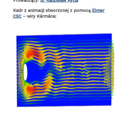
Prowadzący:
dr Radosław Kycia
Kadr z animacji stworzonej z pomocą
Elmer
CSC
– wiry Kármána: