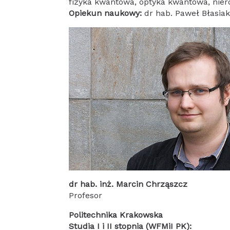
fizyka kwantowa, optyka kwantowa, nier
Opiekun naukowy:
dr hab. Paweł Błasia
dr hab. inż. Marcin Chrząszcz
Profesor
Politechnika Krakowska
Studia I i II stopnia (WFMiI PK):