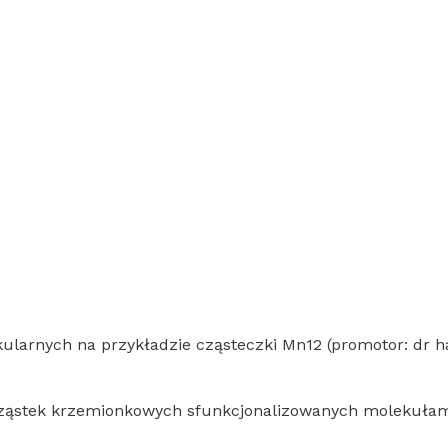
arnych na przykładzie cząsteczki Mn12 (promotor: dr ha
 cząstek krzemionkowych sfunkcjonalizowanych molekuł