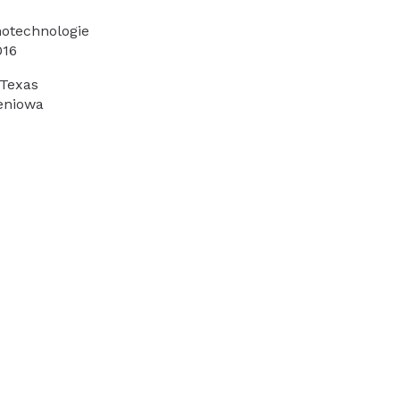
otechnologie
016
 Texas
eniowa