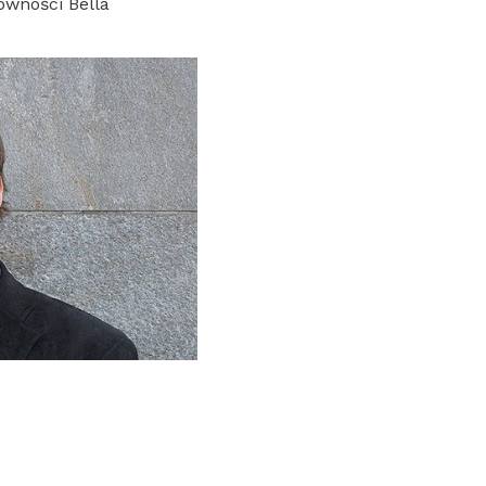
ówności Bella
k