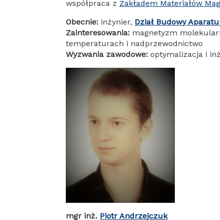
współpraca z
Zakładem Materiałów Mag
Obecnie:
inżynier,
Dział Budowy Aparatur
Zainteresowania:
magnetyzm molekularny,
temperaturach i nadprzewodnictwo
Wyzwania zawodowe:
optymalizacja i i
mgr inż.
Piotr Andrzejczuk