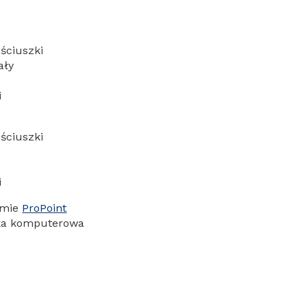
ściuszki
ały
i
ściuszki
i
rmie
ProPoint
ika komputerowa