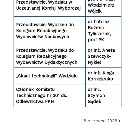
Przedstawiciel Wydziału w
Włodzimierz
Uczelnianej Komisji Wyborczej
Wójcik
dr hab inż.
Przedstawiciel Wydziału do
Bożena
Kolegium Redakcyjnego
Tyliszczak,
Wydawnictw Naukowych
prof PK
Przedstawiciel Wydziału do
dr inż. Aneta
Kolegium Redakcyjnego
Szewczyk-
Wydawnictw Dydaktycznych
Nykiel
dr inż. Kinga
„Skaut technologii” Wydziału
Korniejenko
Członek Komitetu
dr inż.
Technicznego nr 301 ds.
Szymon
Odlewnictwa PKN
Gądek
16 czerwca 2026 r.