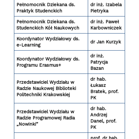
Pełnomocnik Dziekana ds.
dr inż. Izabela
Praktyk Studenckich
Pietryka
Pełnomocnik Dziekana ds.
dr inż. Paweł
Studenckich Kół Naukowych
Karbowniczek
Koordynator Wydziałowy ds.
dr Jan Kurzyk
e-Learning
dr inż.
Koordynator Wydziałowy ds.
Patrycja
Programu Erasmus+
Bazan
dr hab.
Przedstawiciel Wydziału w
Łukasz
Radzie Naukowej Biblioteki
Bratek, prof.
Politechniki Krakowskiej
PK
dr hab.
Przedstawiciel Wydziału w
Andrzej
Radzie Programowej Radia
Danel, prof.
„Nowinki”
PK
prof. dr hab.