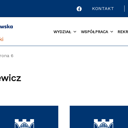
KONTAKT
WYDZIAŁ
WSPÓŁPRACA
REKR
rona 6
ewicz