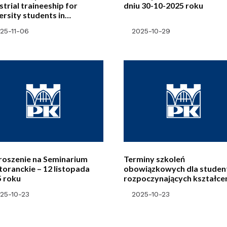
strial traineeship for
dniu 30-10-2025 roku
ersity students in
neering and other scientific
25-11-06
2025-10-29
ds
roszenie na Seminarium
Terminy szkoleń
oranckie – 12 listopada
obowiązkowych dla stude
5 roku
rozpoczynających kształce
na PK (1 semestr I stopnia)
25-10-23
2025-10-23