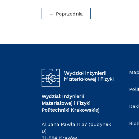
←
Poprzednia
Map
Poli
Wydział Inżynierii
Materiałowej i Fizyki
Dek
Politechniki Krakowskiej
Bibl
Al Jana Pawła II 37 (budynek
D)
31-864 Kraków