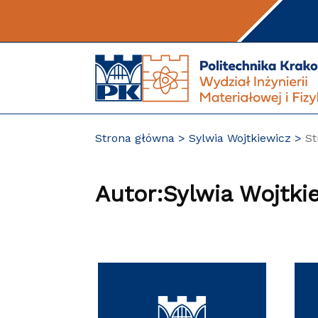
Przejdź
do
treści
Strona główna
Sylwia Wojtkiewicz
St
Autor:Sylwia Wojtki