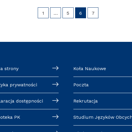
1
…
5
6
7
a strony
Koła Naukowe
tyka prywatności
Poczta
laracja dostępności
Rekrutacja
ioteka PK
Studium Języków Obcyc