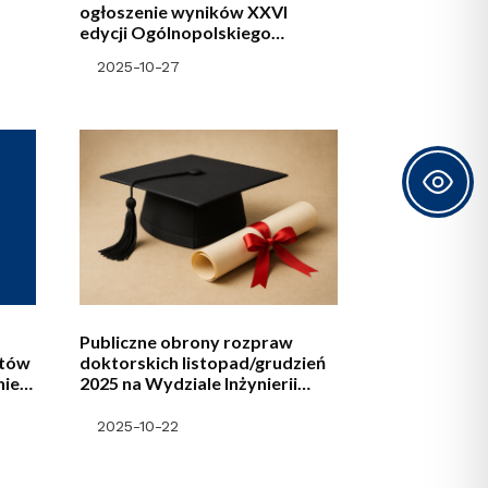
ogłoszenie wyników XXVI
edycji Ogólnopolskiego
Akademickiego Konkursu na
2025-10-27
najlepszą pracę dyplomową
roku 2025
Publiczne obrony rozpraw
ntów
doktorskich listopad/grudzień
nie
2025 na Wydziale Inżynierii
Materiałowej i Fizyki
2025-10-22