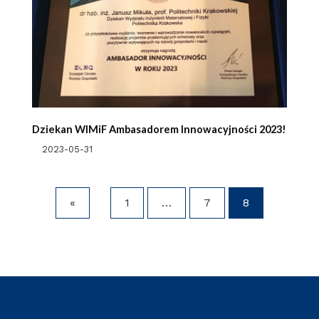
Dziekan WIMiF Ambasadorem Innowacyjności 2023!
2023-05-31
«
1
…
7
8