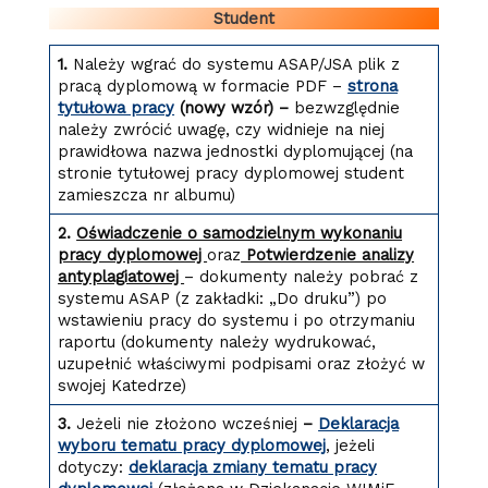
Student
1.
Należy wgrać do systemu ASAP/JSA plik z
pracą dyplomową w formacie PDF –
strona
tytułowa pracy
(nowy wzór) –
bezwzględnie
należy zwrócić uwagę, czy widnieje na niej
prawidłowa nazwa jednostki dyplomującej (na
stronie tytułowej pracy dyplomowej student
zamieszcza nr albumu)
2.
Oświadczenie o samodzielnym wykonaniu
pracy dyplomowej
oraz
Potwierdzenie analizy
antyplagiatowej
– dokumenty należy pobrać z
systemu ASAP (z zakładki: „Do druku”) po
wstawieniu pracy do systemu i po otrzymaniu
raportu (dokumenty należy wydrukować,
uzupełnić właściwymi podpisami oraz złożyć w
swojej Katedrze)
3.
Jeżeli nie złożono
wcześniej
–
Deklaracja
wyboru tematu pracy dyplomowej
, jeżeli
dotyczy:
deklaracja zmiany tematu pracy