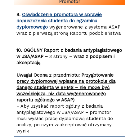
Promotor
9.
Oświadczenie promotora w sprawie
dopuszczenia studenta do egzaminu
dyplomowego
wygenerowane z systemu ASAP
wraz z pierwszą stroną Raportu podobieństwa
10. OGÓLNY Raport z badania antyplagiatowego
w JSA/ASAP –
3 strony –
wraz z podpisem i
akceptacją
Uwaga!
Ocena z przedmiotu: Przygotowanie
pracy dyplomowej wpisana na protokole dla
danego studenta w eHMS – nie może być
wcześniejsza, niż data wygenerowanego
raportu ogólnego w ASAP)
– Aby uzyskać raport ogólny z badania
antyplagiatowego w JSA/ASAP – promotor
musi wysłać pracę dyplomową studenta do
analizy, po czym zaakceptować otrzymany
wynik