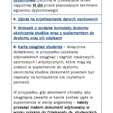
dyplomowej
(złożona w Dziekanacie WIMiF
najpóźniej
14 dni
przed planowanym terminem
egzaminu dyplomowego)
4.
Zgoda na przetwarzanie danych osobowych
5.
Wniosek o wydanie kompletu dyplomu
ukończenia studiów wraz z suplementem do
dyplomu oraz ich odpisami
6.
Karta osiągnięć studenta
– dołączona
dodatkowo, w przypadku uzyskania
odpowiednich osiągnięć i nagród: naukowych,
sportowych i artystycznych, które mają się
znaleźć w suplemencie do dyplomu
ukończenia studiów (dokument powinien być
napisany na komputerze lub czytelnym
pismem)
W przypadku, gdy absolwent chciałby, aby
osiągnięcia zawarte w karcie zostały ujęte w
suplemencie w wersji angielskiej –
należy
przesłać mailem dokument edytowalny w
języku polskim do Dziekanatu ds. studenckich