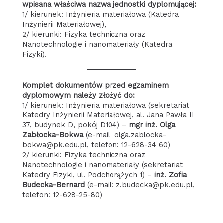
wpisana właściwa nazwa jednostki dyplomującej:
1/ kierunek: Inżynieria materiałowa (Katedra
Inżynierii Materiałowej),
2/ kierunki: Fizyka techniczna oraz
Nanotechnologie i nanomateriały (Katedra
Fizyki).
Komplet dokumentów przed egzaminem
dyplomowym należy złożyć do:
1/ kierunek: Inżynieria materiałowa (sekretariat
Katedry Inżynierii Materiałowej, al. Jana Pawła II
37, budynek D, pokój D104) –
mgr inż. Olga
Zabłocka-Bokwa
(e-mail: olga.zablocka-
bokwa@pk.edu.pl, telefon: 12-628-34 60)
2/ kierunki: Fizyka techniczna oraz
Nanotechnologie i nanomateriały (sekretariat
Katedry Fizyki, ul. Podchorążych 1) –
inż. Zofia
Budecka-Bernard
(e-mail: z.budecka@pk.edu.pl,
telefon: 12-628-25-80)
111