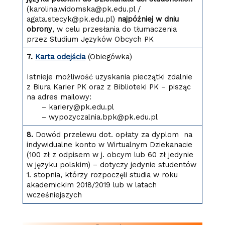
(karolina.widomska@pk.edu.pl /
agata.stecyk@pk.edu.pl)
najpóźniej w dniu
obrony
, w celu przesłania do tłumaczenia
przez Studium Języków Obcych PK
7.
Karta odejścia
(Obiegówka)
Istnieje możliwość uzyskania pieczątki zdalnie
z Biura Karier PK oraz z Biblioteki PK – pisząc
na adres mailowy:
– kariery@pk.edu.pl
– wypozyczalnia.bpk@pk.edu.pl
8.
Dowód przelewu dot. opłaty za dyplom na
indywidualne konto w Wirtualnym Dziekanacie
(100 zł z odpisem w j. obcym lub 60 zł jedynie
w języku polskim) – dotyczy jedynie studentów
1. stopnia, którzy rozpoczęli studia w roku
akademickim 2018/2019 lub w latach
wcześniejszych