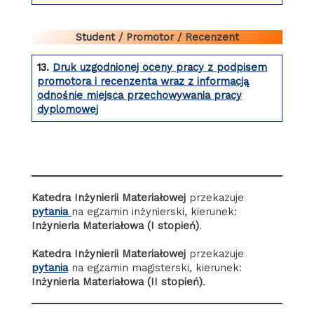
Student / Promotor / Recenzent
13.
Druk uzgodnionej oceny pracy z podpisem
promotora i recenzenta wraz z informacją
odnośnie miejsca przechowywania pracy
dyplomowej
aaa
Katedra Inżynierii Materiałowej
przekazuje
pytania
na egzamin inżynierski, kierunek:
Inżynieria Materiałowa (I stopień)
.
Katedra Inżynierii Materiałowej
przekazuje
pytania
na egzamin magisterski, kierunek:
Inżynieria Materiałowa (II stopień)
.