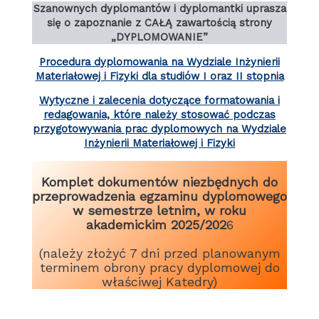
Szanownych dyplomantów i dyplomantki uprasza
się o zapoznanie z CAŁĄ zawartością strony
„DYPLOMOWANIE”
Procedura dyplomowania na Wydziale Inżynierii
Materiałowej i Fizyki dla studiów I oraz II stopnia
Wytyczne i zalecenia dotyczące formatowania i
redagowania, które należy stosować podczas
przygotowywania prac dyplomowych na Wydziale
Inżynierii Materiałowej i Fizyki
Komplet dokumentów niezbędnych do
przeprowadzenia egzaminu dyplomowego
w semestrze letnim, w roku
akademickim 2025/202
6
(należy złożyć 7 dni przed planowanym
terminem obrony pracy dyplomowej do
właściwej Katedry)
111